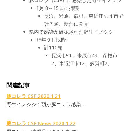
豚コレラ（CSF）に感染した野生イノシシ
1月 8～15日に捕獲
長浜、米原、彦根、東近江の４市で
計７頭、新たに発見
県内で感染が確認された野生イノシシ
昨年９月以降、
計110頭
長浜市51、米原市43、彦根市
2、東近江市12、多賀町2。
C
関連記事
豚コレラ CSF 2020.1.21
野生イノシシ１頭が豚コレラ感染…
豚コレラ CSF News 2020.1.22