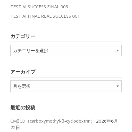
TEST AI SUCCESS FINAL 003
TEST AI FINAL REAL SUCCESS 001
カテゴリー
カ
テ
ゴ
リ
アーカイブ
ー
ア
ー
カ
イ
最近の投稿
ブ
CMβCD（carboxymethyl-β-cyclodextrin）
2026年6月
22日