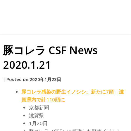
豚コレラ CSF News
2020.1.21
by
|
Posted on
2020年1月23日
原
豚コレラ感染の野生イノシシ、新たに7頭 滋
賀県内で計110頭に
京都新聞
滋賀県
1月20日