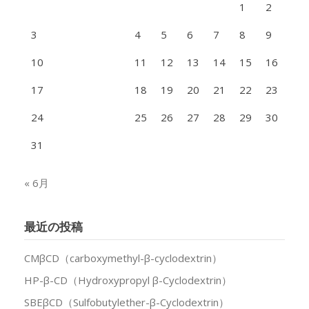
1
2
3
4
5
6
7
8
9
10
11
12
13
14
15
16
17
18
19
20
21
22
23
24
25
26
27
28
29
30
31
« 6月
最近の投稿
CMβCD（carboxymethyl-β-cyclodextrin）
HP-β-CD（Hydroxypropyl β-Cyclodextrin）
SBEβCD（Sulfobutylether-β-Cyclodextrin）