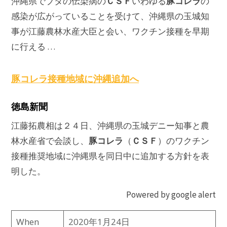
ＣＳＦ
豚コレラ
沖縄県でブタの伝染病の
いわゆる
の
感染が広がっていることを受けて、沖縄県の玉城知
事が江藤農林水産大臣と会い、ワクチン接種を早期
に行える …
豚コレラ
接種地域に沖縄追加へ
徳島新聞
江藤拓農相は２４日、沖縄県の玉城デニー知事と農
豚コレラ
ＣＳＦ
林水産省で会談し、
（
）のワクチン
接種推奨地域に沖縄県を同日中に追加する方針を表
明した。
Powered by google alert
When
2020年1月24日