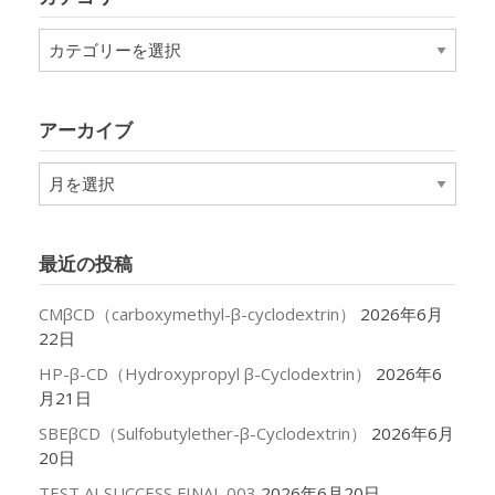
カ
テ
ゴ
リ
アーカイブ
ー
ア
ー
カ
イ
最近の投稿
ブ
CMβCD（carboxymethyl-β-cyclodextrin）
2026年6月
22日
HP-β-CD（Hydroxypropyl β-Cyclodextrin）
2026年6
月21日
SBEβCD（Sulfobutylether-β-Cyclodextrin）
2026年6月
20日
TEST AI SUCCESS FINAL 003
2026年6月20日