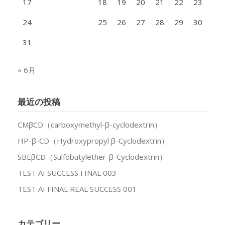
17
18
19
20
21
22
23
24
25
26
27
28
29
30
31
« 6月
最近の投稿
CMβCD（carboxymethyl-β-cyclodextrin）
HP-β-CD（Hydroxypropyl β-Cyclodextrin）
SBEβCD（Sulfobutylether-β-Cyclodextrin）
TEST AI SUCCESS FINAL 003
TEST AI FINAL REAL SUCCESS 001
カテゴリー