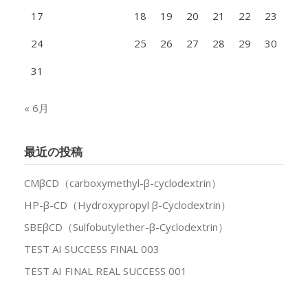
17
18
19
20
21
22
23
24
25
26
27
28
29
30
31
« 6月
最近の投稿
CMβCD（carboxymethyl-β-cyclodextrin）
HP-β-CD（Hydroxypropyl β-Cyclodextrin）
SBEβCD（Sulfobutylether-β-Cyclodextrin）
TEST AI SUCCESS FINAL 003
TEST AI FINAL REAL SUCCESS 001