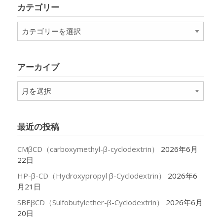
カテゴリー
カ
テ
ゴ
リ
アーカイブ
ー
ア
ー
カ
イ
最近の投稿
ブ
CMβCD（carboxymethyl-β-cyclodextrin）
2026年6月
22日
HP-β-CD（Hydroxypropyl β-Cyclodextrin）
2026年6
月21日
SBEβCD（Sulfobutylether-β-Cyclodextrin）
2026年6月
20日