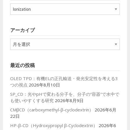
カ
テ
ゴ
リ
アーカイブ
ー
ア
ー
カ
イ
最近の投稿
ブ
OLED TPD：有機ELの正孔輸送・発光安定性を考える3
つの視点
2026年8月10日
SP_CD：光やpHで変わる分子を、分子の“容器”で水中で
も使いやすくする研究
2026年8月9日
CMβCD（carboxymethyl-β-cyclodextrin）
2026年6月
22日
HP-β-CD（Hydroxypropyl β-Cyclodextrin）
2026年6