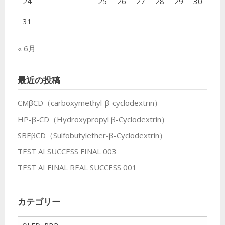
24
25
26
27
28
29
30
31
« 6月
最近の投稿
CMβCD（carboxymethyl-β-cyclodextrin）
HP-β-CD（Hydroxypropyl β-Cyclodextrin）
SBEβCD（Sulfobutylether-β-Cyclodextrin）
TEST AI SUCCESS FINAL 003
TEST AI FINAL REAL SUCCESS 001
カテゴリー
カ