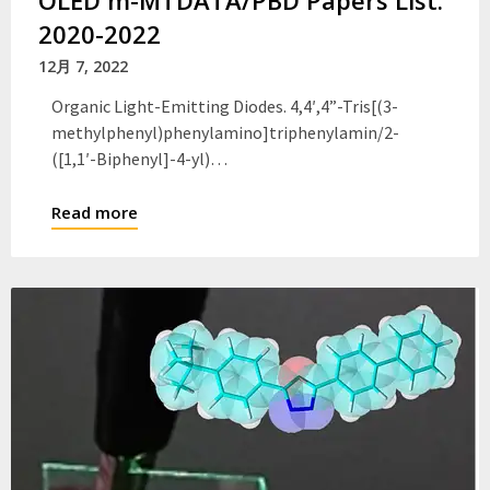
2020-2022
12月 7, 2022
Organic Light-Emitting Diodes. 4,4′,4”-Tris[(3-
methylphenyl)phenylamino]triphenylamin/2-
([1,1′-Biphenyl]-4-yl)…
Read more