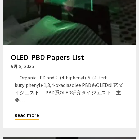
OLED_PBD Papers List
9月 8, 2025
Organic LED and 2-(4-biphenyl)-5-(4-tert-
butylphenyl)-1,3,4-oxadiazolee PBD系OLED研究ダ
イジェスト： PBD系OLED研究ダイジェスト：主
要…
Read more