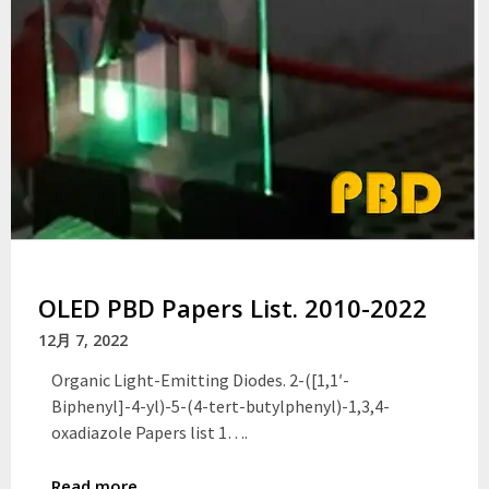
OLED PBD Papers List. 2010-2022
12月 7, 2022
Organic Light-Emitting Diodes. 2-([1,1′-
Biphenyl]-4-yl)-5-(4-tert-butylphenyl)-1,3,4-
oxadiazole Papers list 1….
Read more