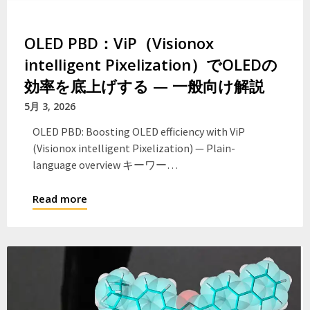
OLED PBD：ViP（Visionox
intelligent Pixelization）でOLEDの
効率を底上げする — 一般向け解説
5月 3, 2026
OLED PBD: Boosting OLED efficiency with ViP
(Visionox intelligent Pixelization) — Plain-
language overview キーワー…
Read more