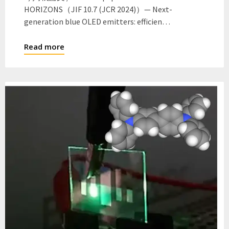
HORIZONS（JIF 10.7 (JCR 2024)）— Next-
generation blue OLED emitters: efficien…
Read more