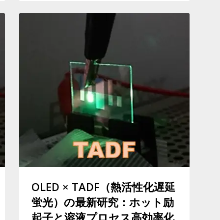
OLED × TADF（熱活性化遅延
蛍光）の最新研究：ホット励
起子と溶液プロセス高効率化