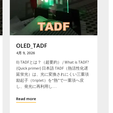
OLED_TADF
4月 9, 2026
0) TADFとは？（超要約） / What is TADF?
(Quick primer) 日本語 TADF（熱活性化遅
延蛍光）は、光に変換されにくい三重項
励起子（triplet）を“熱”で一重項へ戻
し、発光に再利用し…
Read more