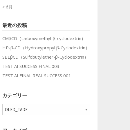
« 6月
最近の投稿
CMβCD（carboxymethyl-β-cyclodextrin）
HP-β-CD（Hydroxypropyl β-Cyclodextrin）
SBEβCD（Sulfobutylether-β-Cyclodextrin）
TEST AI SUCCESS FINAL 003
TEST AI FINAL REAL SUCCESS 001
カテゴリー
カ
テ
ゴ
リ