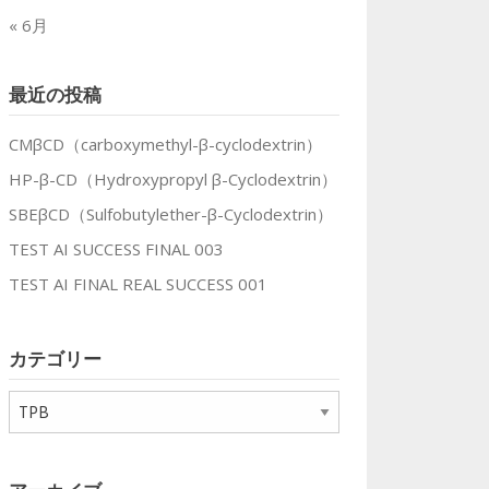
« 6月
最近の投稿
CMβCD（carboxymethyl-β-cyclodextrin）
HP-β-CD（Hydroxypropyl β-Cyclodextrin）
SBEβCD（Sulfobutylether-β-Cyclodextrin）
TEST AI SUCCESS FINAL 003
TEST AI FINAL REAL SUCCESS 001
カテゴリー
カ
テ
ゴ
リ