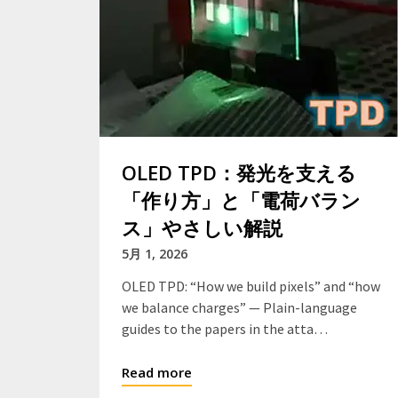
OLED TPD：発光を支える
「作り方」と「電荷バラン
ス」やさしい解説
5月 1, 2026
OLED TPD: “How we build pixels” and “how
we balance charges” — Plain-language
guides to the papers in the atta…
Read more