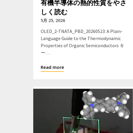
有機半導体の熱的性質をやさ
しく読む
5月 25, 2026
OLED_2-TNATA_PBD_20260523: A Plain-
Language Guide to the Thermodynamic
Properties of Organic Semiconductors キ
ー…
Read more