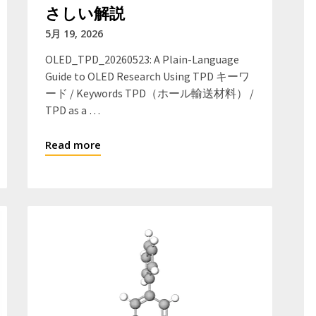
さしい解説
5月 19, 2026
OLED_TPD_20260523: A Plain-Language
Guide to OLED Research Using TPD キーワ
ード / Keywords TPD（ホール輸送材料） /
TPD as a …
Read more