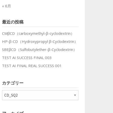
« 6月
最近の投稿
CMβCD（carboxymethyl-β-cyclodextrin）
HP-β-CD（Hydroxypropyl β-Cyclodextrin）
SBEβCD（Sulfobutylether-β-Cyclodextrin）
TEST AI SUCCESS FINAL 003
TEST AI FINAL REAL SUCCESS 001
カテゴリー
カ
テ
ゴ
リ