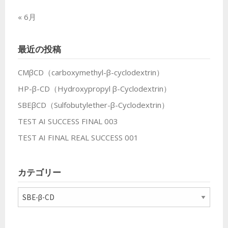
« 6月
最近の投稿
CMβCD（carboxymethyl-β-cyclodextrin）
HP-β-CD（Hydroxypropyl β-Cyclodextrin）
SBEβCD（Sulfobutylether-β-Cyclodextrin）
TEST AI SUCCESS FINAL 003
TEST AI FINAL REAL SUCCESS 001
カテゴリー
カ
テ
ゴ
リ