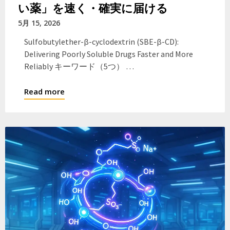
い薬」を速く・確実に届ける
5月 15, 2026
Sulfobutylether-β-cyclodextrin (SBE-β-CD):
Delivering Poorly Soluble Drugs Faster and More
Reliably キーワード（5つ） …
Read more