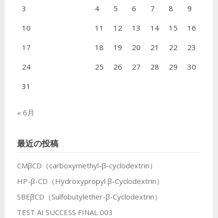
3
4
5
6
7
8
9
10
11
12
13
14
15
16
17
18
19
20
21
22
23
24
25
26
27
28
29
30
31
« 6月
最近の投稿
CMβCD（carboxymethyl-β-cyclodextrin）
HP-β-CD（Hydroxypropyl β-Cyclodextrin）
SBEβCD（Sulfobutylether-β-Cyclodextrin）
TEST AI SUCCESS FINAL 003