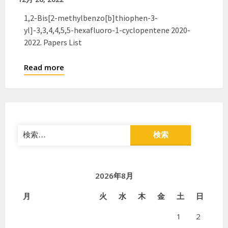
1,2-Bis[2-methylbenzo[b]thiophen-3-
yl]-3,3,4,4,5,5-hexafluoro-1-cyclopentene 2020-
2022. Papers List
Read more
検
索:
2026年8月
月
火
水
木
金
土
日
1
2