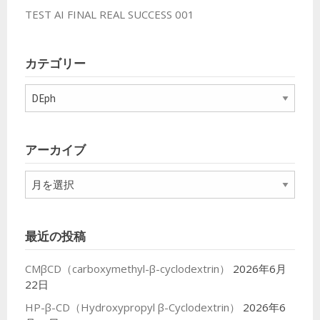
TEST AI FINAL REAL SUCCESS 001
カテゴリー
カ
テ
ゴ
リ
アーカイブ
ー
ア
ー
カ
イ
最近の投稿
ブ
CMβCD（carboxymethyl-β-cyclodextrin）
2026年6月
22日
HP-β-CD（Hydroxypropyl β-Cyclodextrin）
2026年6