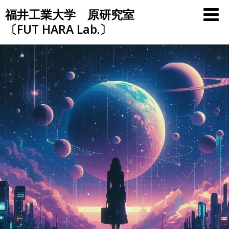
Skip
福井工業大学 原研究室
to
〔FUT HARA Lab.〕
content