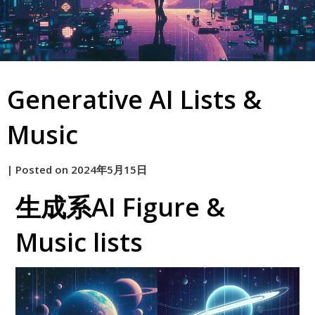
Generative AI Lists &
Music
by
|
Posted on
2024年5月15日
原
生成系AI Figure &
Music lists