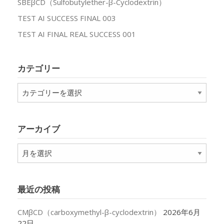
SBEβCD（Sulfobutylether-β-Cyclodextrin）
TEST AI SUCCESS FINAL 003
TEST AI FINAL REAL SUCCESS 001
カテゴリー
カ
テ
ゴ
リ
アーカイブ
ー
ア
ー
カ
イ
最近の投稿
ブ
CMβCD（carboxymethyl-β-cyclodextrin）
2026年6月
22日