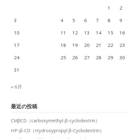
1
2
3
4
5
6
7
8
9
10
11
12
13
14
15
16
17
18
19
20
21
22
23
24
25
26
27
28
29
30
31
« 6月
最近の投稿
CMβCD（carboxymethyl-β-cyclodextrin）
HP-β-CD（Hydroxypropyl β-Cyclodextrin）