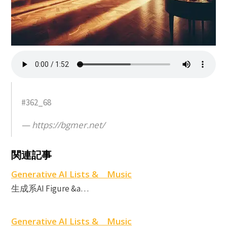
#362_68
https://bgmer.net/
A
A
関連記事
M
F
Generative AI Lists & Music
生成系AI Figure &a…
M
Generative AI Lists & Music