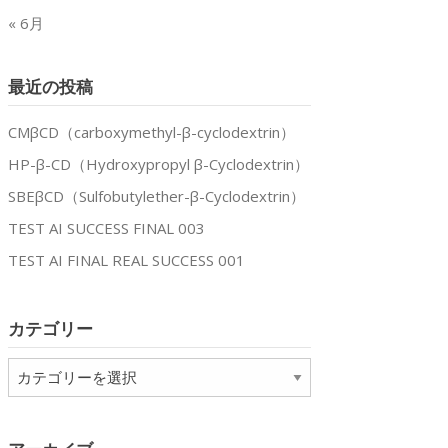
« 6月
最近の投稿
CMβCD（carboxymethyl-β-cyclodextrin）
HP-β-CD（Hydroxypropyl β-Cyclodextrin）
SBEβCD（Sulfobutylether-β-Cyclodextrin）
TEST AI SUCCESS FINAL 003
TEST AI FINAL REAL SUCCESS 001
カテゴリー
カ
テ
ゴ
リ