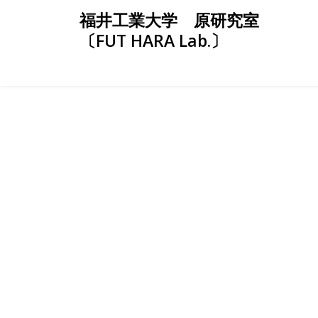
Skip
福井工業大学 原研究室
to
〔FUT HARA Lab.〕
content