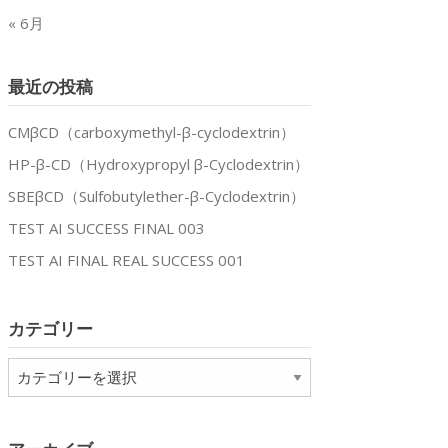
« 6月
最近の投稿
CMβCD（carboxymethyl-β-cyclodextrin）
HP-β-CD（Hydroxypropyl β-Cyclodextrin）
SBEβCD（Sulfobutylether-β-Cyclodextrin）
TEST AI SUCCESS FINAL 003
TEST AI FINAL REAL SUCCESS 001
カテゴリー
カ
テ
ゴ
リ