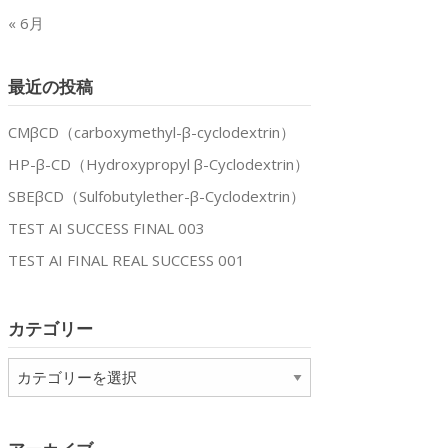
« 6月
最近の投稿
CMβCD（carboxymethyl-β-cyclodextrin）
HP-β-CD（Hydroxypropyl β-Cyclodextrin）
SBEβCD（Sulfobutylether-β-Cyclodextrin）
TEST AI SUCCESS FINAL 003
TEST AI FINAL REAL SUCCESS 001
カテゴリー
カ
テ
ゴ
リ