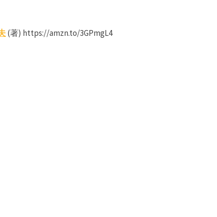
夫
(著) https://amzn.to/3GPmgL4