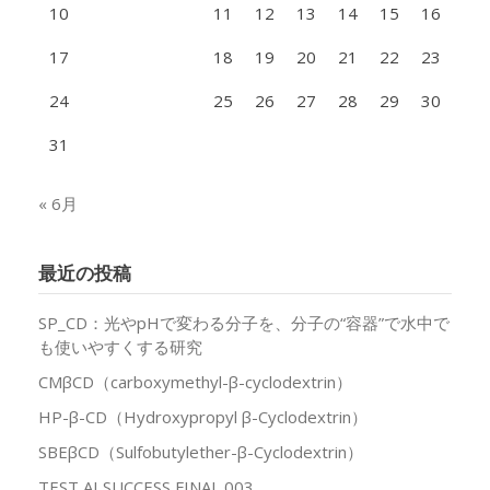
10
11
12
13
14
15
16
17
18
19
20
21
22
23
24
25
26
27
28
29
30
31
« 6月
最近の投稿
SP_CD：光やpHで変わる分子を、分子の“容器”で水中で
も使いやすくする研究
CMβCD（carboxymethyl-β-cyclodextrin）
HP-β-CD（Hydroxypropyl β-Cyclodextrin）
SBEβCD（Sulfobutylether-β-Cyclodextrin）
TEST AI SUCCESS FINAL 003