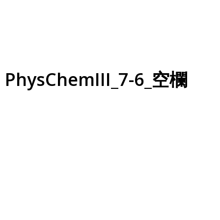
PhysChemIII_7-6_空欄