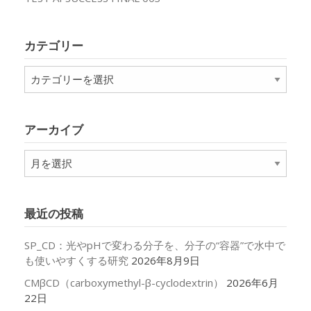
カテゴリー
カ
テ
ゴ
リ
アーカイブ
ー
ア
ー
カ
イ
最近の投稿
ブ
SP_CD：光やpHで変わる分子を、分子の“容器”で水中で
も使いやすくする研究
2026年8月9日
CMβCD（carboxymethyl-β-cyclodextrin）
2026年6月
22日