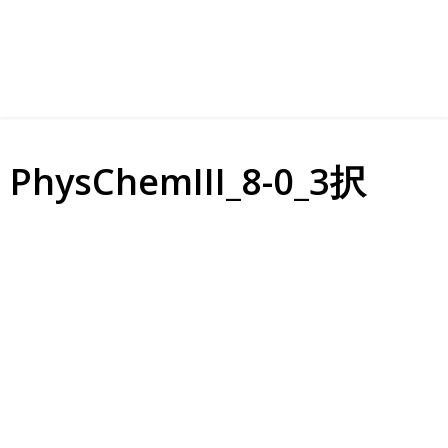
PhysChemIII_8-0_3択