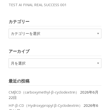
TEST AI FINAL REAL SUCCESS 001
カテゴリー
カ
テ
ゴ
リ
アーカイブ
ー
ア
ー
カ
イ
最近の投稿
ブ
CMβCD（carboxymethyl-β-cyclodextrin）
2026年6月
22日
HP-β-CD（Hydroxypropyl β-Cyclodextrin）
2026年6