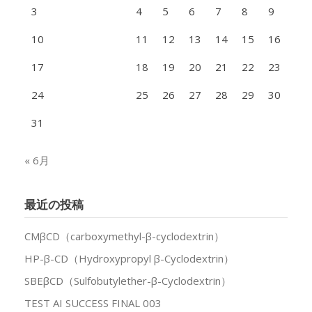
3
4
5
6
7
8
9
10
11
12
13
14
15
16
17
18
19
20
21
22
23
24
25
26
27
28
29
30
31
« 6月
最近の投稿
CMβCD（carboxymethyl-β-cyclodextrin）
HP-β-CD（Hydroxypropyl β-Cyclodextrin）
SBEβCD（Sulfobutylether-β-Cyclodextrin）
TEST AI SUCCESS FINAL 003