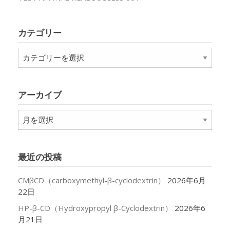
カテゴリー
カ
テ
ゴ
リ
アーカイブ
ー
ア
ー
カ
イ
最近の投稿
ブ
CMβCD（carboxymethyl-β-cyclodextrin）
2026年6月
22日
HP-β-CD（Hydroxypropyl β-Cyclodextrin）
2026年6
月21日