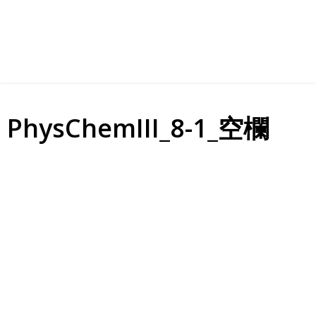
PhysChemIII_8-1_空欄