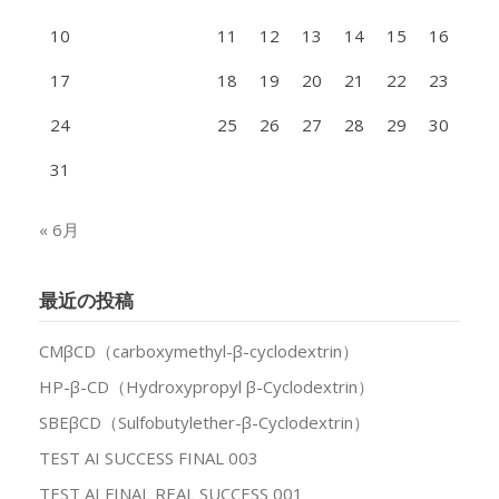
10
11
12
13
14
15
16
17
18
19
20
21
22
23
24
25
26
27
28
29
30
31
« 6月
最近の投稿
CMβCD（carboxymethyl-β-cyclodextrin）
HP-β-CD（Hydroxypropyl β-Cyclodextrin）
SBEβCD（Sulfobutylether-β-Cyclodextrin）
TEST AI SUCCESS FINAL 003
TEST AI FINAL REAL SUCCESS 001