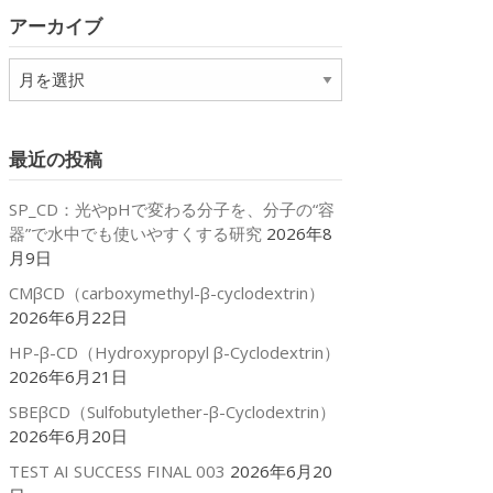
リ
アーカイブ
ー
ア
ー
カ
イ
最近の投稿
ブ
SP_CD：光やpHで変わる分子を、分子の“容
器”で水中でも使いやすくする研究
2026年8
月9日
CMβCD（carboxymethyl-β-cyclodextrin）
2026年6月22日
HP-β-CD（Hydroxypropyl β-Cyclodextrin）
2026年6月21日
SBEβCD（Sulfobutylether-β-Cyclodextrin）
2026年6月20日
TEST AI SUCCESS FINAL 003
2026年6月20