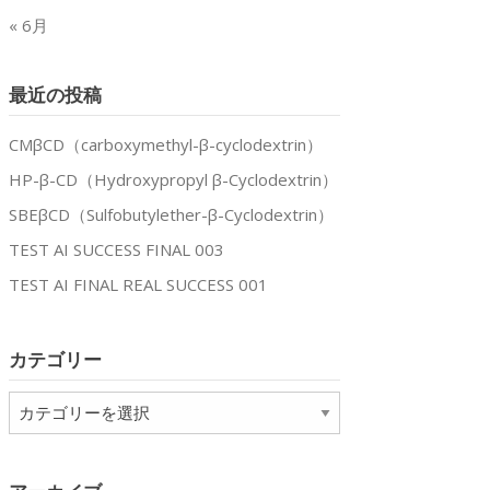
« 6月
最近の投稿
CMβCD（carboxymethyl-β-cyclodextrin）
HP-β-CD（Hydroxypropyl β-Cyclodextrin）
SBEβCD（Sulfobutylether-β-Cyclodextrin）
TEST AI SUCCESS FINAL 003
TEST AI FINAL REAL SUCCESS 001
カテゴリー
カ
テ
ゴ
リ