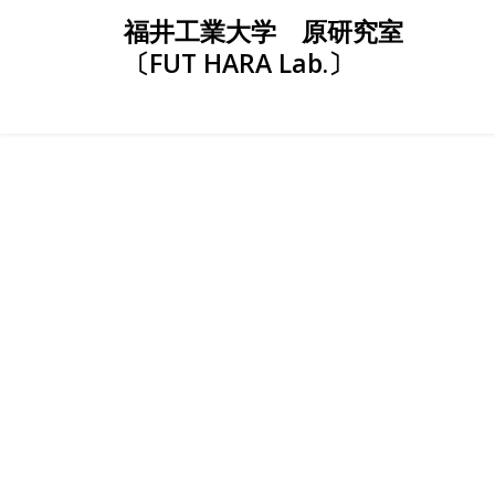
Skip
福井工業大学 原研究室
to
〔FUT HARA Lab.〕
content