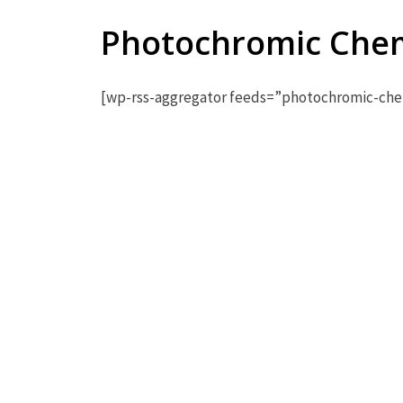
Photochromic Che
[wp-rss-aggregator feeds=”photochromic-c