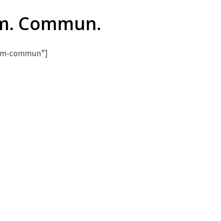
m. Commun.
hem-commun”]