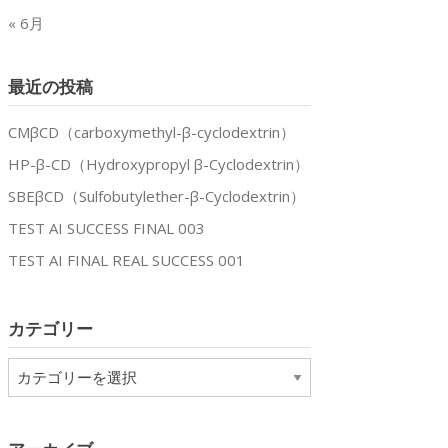
« 6月
最近の投稿
CMβCD（carboxymethyl-β-cyclodextrin）
HP-β-CD（Hydroxypropyl β-Cyclodextrin）
SBEβCD（Sulfobutylether-β-Cyclodextrin）
TEST AI SUCCESS FINAL 003
TEST AI FINAL REAL SUCCESS 001
カテゴリー
カ
テ
ゴ
リ