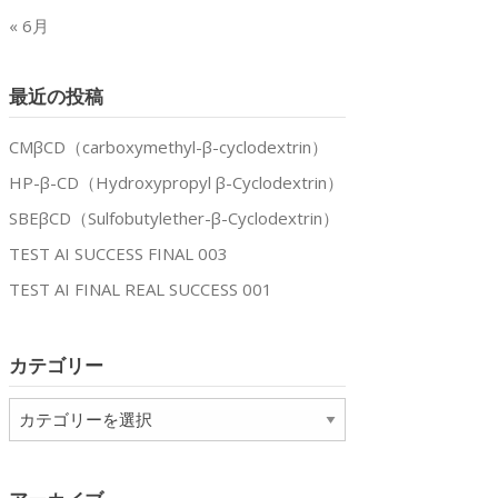
« 6月
最近の投稿
CMβCD（carboxymethyl-β-cyclodextrin）
HP-β-CD（Hydroxypropyl β-Cyclodextrin）
SBEβCD（Sulfobutylether-β-Cyclodextrin）
TEST AI SUCCESS FINAL 003
TEST AI FINAL REAL SUCCESS 001
カテゴリー
カ
テ
ゴ
リ