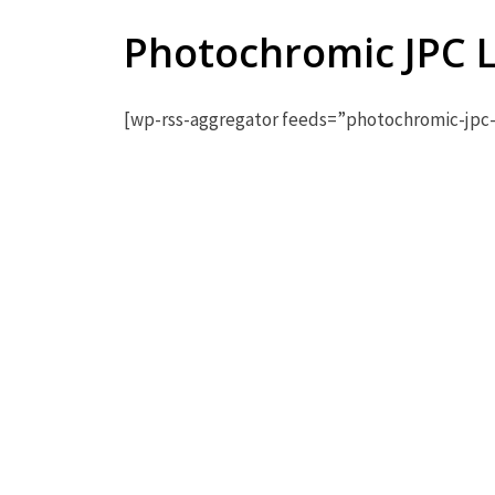
Photochromic JPC L
[wp-rss-aggregator feeds=”photochromic-jpc-