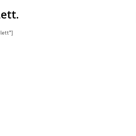
ett.
lett”]