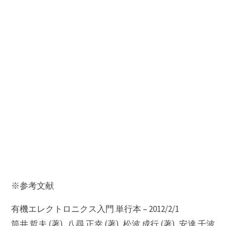
※参考文献
有機エレクトロニクス入門 単行本 – 2012/2/1
筒井 哲夫 (著), 八尋 正幸 (著), 松波 成行 (著), 安達 千波