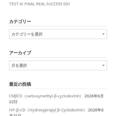
TEST AI FINAL REAL SUCCESS 001
カテゴリー
カ
テ
ゴ
リ
アーカイブ
ー
ア
ー
カ
イ
最近の投稿
ブ
CMβCD（carboxymethyl-β-cyclodextrin）
2026年6月
22日
HP-β-CD（Hydroxypropyl β-Cyclodextrin）
2026年6
月21日