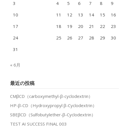
3
4
5
6
7
8
9
10
11
12
13
14
15
16
17
18
19
20
21
22
23
24
25
26
27
28
29
30
31
« 6月
最近の投稿
CMβCD（carboxymethyl-β-cyclodextrin）
HP-β-CD（Hydroxypropyl β-Cyclodextrin）
SBEβCD（Sulfobutylether-β-Cyclodextrin）
TEST AI SUCCESS FINAL 003