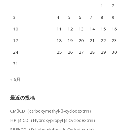
1
2
3
4
5
6
7
8
9
10
11
12
13
14
15
16
17
18
19
20
21
22
23
24
25
26
27
28
29
30
31
« 6月
最近の投稿
CMβCD（carboxymethyl-β-cyclodextrin）
HP-β-CD（Hydroxypropyl β-Cyclodextrin）
SBEβCD（Sulfobutylether-β-Cyclodextrin）