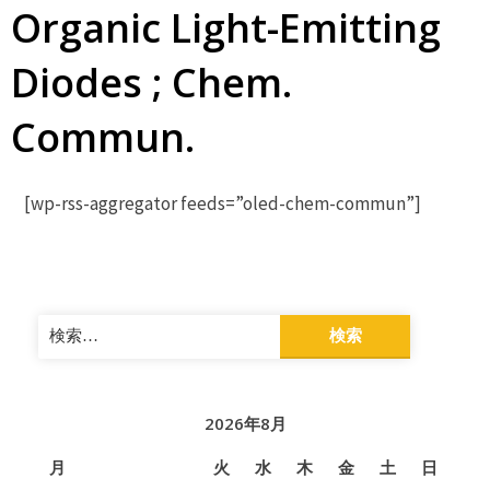
Organic Light-Emitting
Diodes ; Chem.
Commun.
[wp-rss-aggregator feeds=”oled-chem-commun”]
検
索:
2026年8月
月
火
水
木
金
土
日