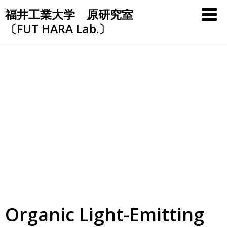
Skip
福井工業大学 原研究室
to
〔FUT HARA Lab.〕
content
Organic Light-Emitting