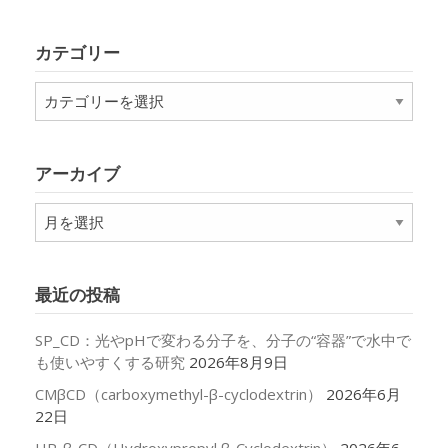
カテゴリー
カ
テ
ゴ
リ
アーカイブ
ー
ア
ー
カ
イ
最近の投稿
ブ
SP_CD：光やpHで変わる分子を、分子の“容器”で水中で
も使いやすくする研究
2026年8月9日
CMβCD（carboxymethyl-β-cyclodextrin）
2026年6月
22日