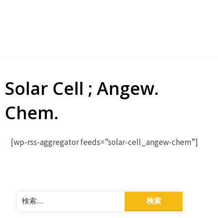
Solar Cell ; Angew.
Chem.
[wp-rss-aggregator feeds=”solar-cell_angew-chem”]
検
索: