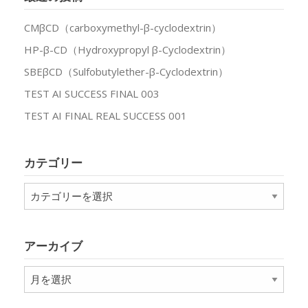
CMβCD（carboxymethyl-β-cyclodextrin）
HP-β-CD（Hydroxypropyl β-Cyclodextrin）
SBEβCD（Sulfobutylether-β-Cyclodextrin）
TEST AI SUCCESS FINAL 003
TEST AI FINAL REAL SUCCESS 001
カテゴリー
カ
テ
ゴ
リ
アーカイブ
ー
ア
ー
カ