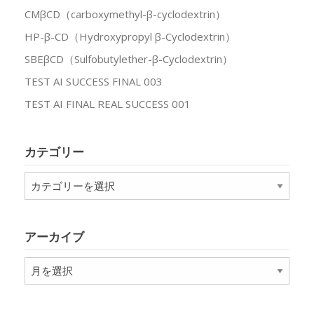
CMβCD（carboxymethyl-β-cyclodextrin）
HP-β-CD（Hydroxypropyl β-Cyclodextrin）
SBEβCD（Sulfobutylether-β-Cyclodextrin）
TEST AI SUCCESS FINAL 003
TEST AI FINAL REAL SUCCESS 001
カテゴリー
カ
テ
ゴ
リ
アーカイブ
ー
ア
ー
カ
イ