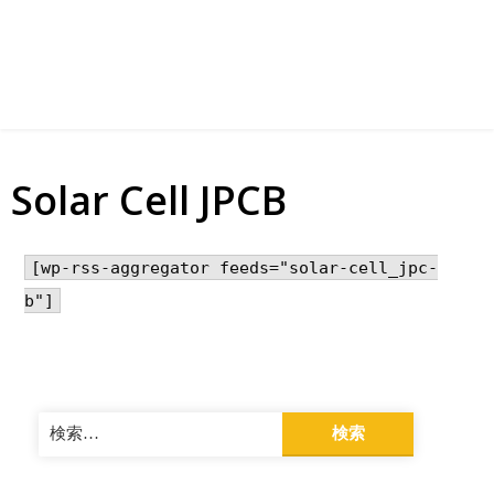
Solar Cell JPCB
[wp-rss-aggregator feeds="solar-cell_jpc-
b"]
検
索: