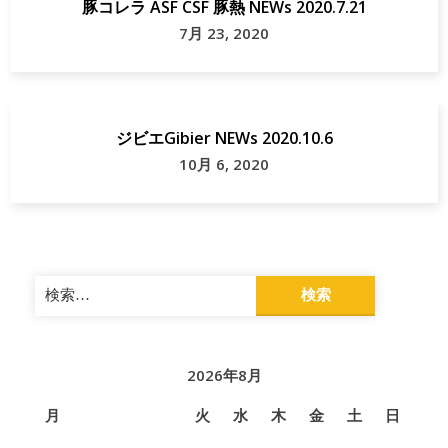
豚コレラ ASF CSF 豚熱 NEWs 2020.7.21
城
7月 23, 2020
県
石
巻
ジビエGibier NEWs 2020.10.6
市
10月 6, 2020
総
菜
屋
検
食
索:
肉
処
2026年8月
理
月
火
水
木
金
土
日
加
工