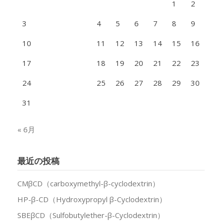
1
2
施
3
4
5
6
7
8
9
設
10
11
12
13
14
15
16
鹿
17
18
19
20
21
22
23
肉
24
25
26
27
28
29
30
31
« 6月
最近の投稿
CMβCD（carboxymethyl-β-cyclodextrin）
HP-β-CD（Hydroxypropyl β-Cyclodextrin）
SBEβCD（Sulfobutylether-β-Cyclodextrin）