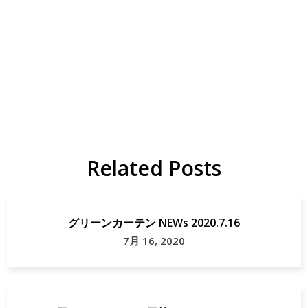
ジ
ジ
ビ
ビ
エ
エ
Related Posts
地
ジビ
域
エ
貢
map
グリーンカーテン NEWs 2020.7.16
献
女
7月 16, 2020
川
町
宮