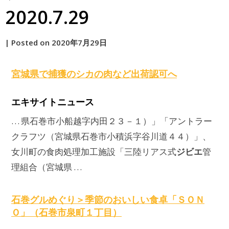
2020.7.29
by
|
Posted on
2020年7月29日
原
宮城県で捕獲のシカの肉など出荷認可へ
エキサイトニュース
… 県石巻市小船越字内田２３－１）」「アントラー
クラフツ（宮城県石巻市小積浜字谷川道４４）」、
ジビエ
女川町の食肉処理加工施設「三陸リアス式
管
理組合（宮城県 …
石巻グルめぐり＞季節のおいしい食卓「ＳＯＮ
Ｏ」（石巻市泉町１丁目）