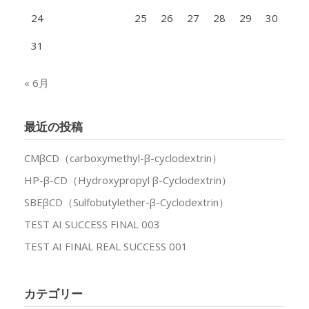
24
25
26
27
28
29
30
31
« 6月
最近の投稿
CMβCD（carboxymethyl-β-cyclodextrin）
HP-β-CD（Hydroxypropyl β-Cyclodextrin）
SBEβCD（Sulfobutylether-β-Cyclodextrin）
TEST AI SUCCESS FINAL 003
TEST AI FINAL REAL SUCCESS 001
カテゴリー