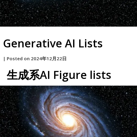
Generative AI Lists
by
|
Posted on
2024年12月22日
原
生成系AI Figure lists