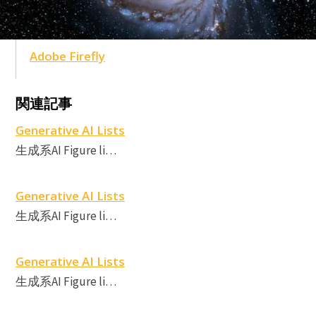
Adobe Firefly
A
A
関連記事
F
Generative AI Lists
生成系AI Figure li…
Generative AI Lists
生成系AI Figure li…
Generative AI Lists
生成系AI Figure li…