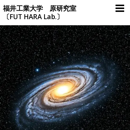
Skip
福井工業大学 原研究室
to
〔FUT HARA Lab.〕
content