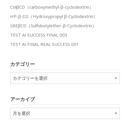
CMβCD（carboxymethyl-β-cyclodextrin）
HP-β-CD（Hydroxypropyl β-Cyclodextrin）
SBEβCD（Sulfobutylether-β-Cyclodextrin）
TEST AI SUCCESS FINAL 003
TEST AI FINAL REAL SUCCESS 001
カテゴリー
カ
テ
ゴ
リ
アーカイブ
ー
ア
ー
カ
イ