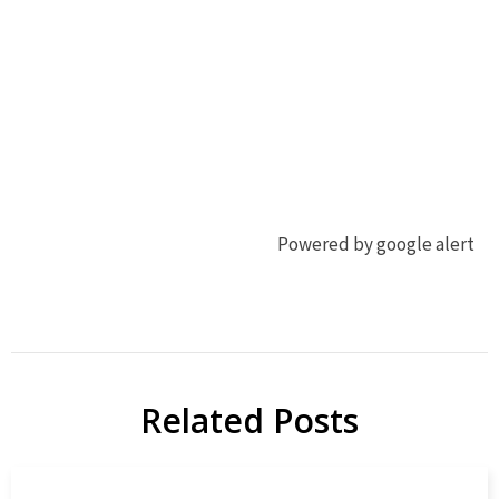
Powered by google alert
ジ
ジ
ビ
ビ
エ
エ
Related Posts
地
ジビ
域
エ
貢
map