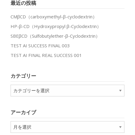
最近の投稿
CMβCD（carboxymethyl-β-cyclodextrin）
HP-β-CD（Hydroxypropyl β-Cyclodextrin）
SBEβCD（Sulfobutylether-β-Cyclodextrin）
TEST AI SUCCESS FINAL 003
TEST AI FINAL REAL SUCCESS 001
カテゴリー
カ
テ
ゴ
リ
アーカイブ
ー
ア
ー