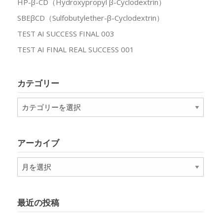
HP-β-CD（Hydroxypropyl β-Cyclodextrin）
SBEβCD（Sulfobutylether-β-Cyclodextrin）
TEST AI SUCCESS FINAL 003
TEST AI FINAL REAL SUCCESS 001
カテゴリー
カ
テ
ゴ
リ
アーカイブ
ー
ア
ー
カ
イ
最近の投稿
ブ