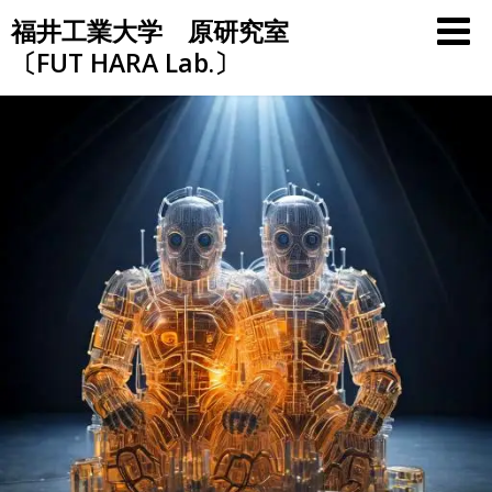
Skip
福井工業大学 原研究室
to
〔FUT HARA Lab.〕
content