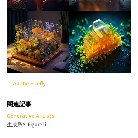
Adobe Firefly
A
A
関連記事
F
Generative AI Lists
生成系AI Figure li…