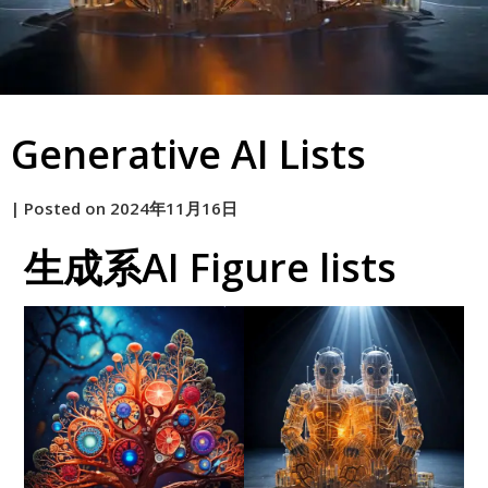
Generative AI Lists
by
|
Posted on
2024年11月16日
原
生成系AI Figure lists