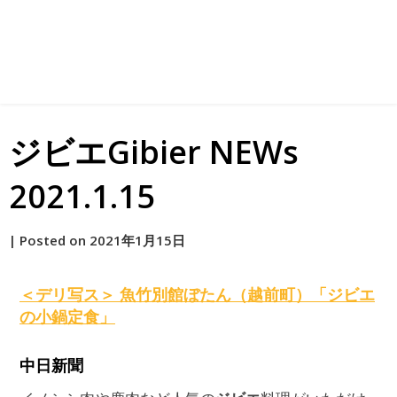
ジビエGibier NEWs
2021.1.15
by
|
Posted on
2021年1月15日
原
＜デリ写ス＞ 魚竹別館ぼたん（越前町）「
ジビエ
の小鍋定食」
中日新聞