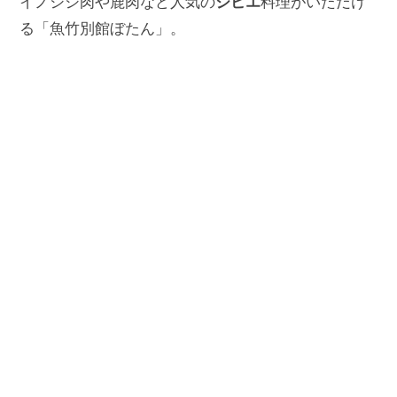
ジビエ
イノシシ肉や鹿肉など人気の
料理がいただけ
る「魚竹別館ぼたん」。