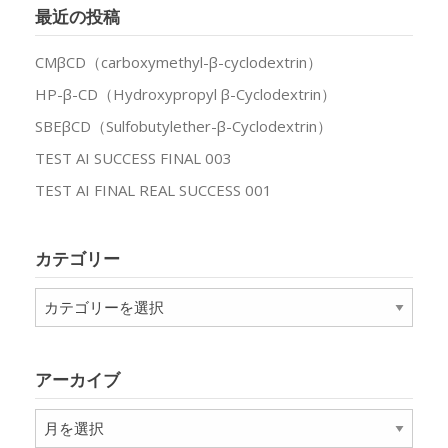
最近の投稿
CMβCD（carboxymethyl-β-cyclodextrin）
HP-β-CD（Hydroxypropyl β-Cyclodextrin）
SBEβCD（Sulfobutylether-β-Cyclodextrin）
TEST AI SUCCESS FINAL 003
TEST AI FINAL REAL SUCCESS 001
カテゴリー
カ
テ
ゴ
リ
アーカイブ
ー
ア
ー