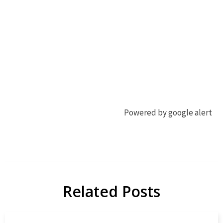
Powered by google alert
ジ
ジ
ビ
ビ
エ
エ
Related Posts
地
ジ
域
ビ
貢
エ