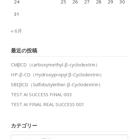
24
25
26
27
28
29
30
31
« 6月
最近の投稿
CMβCD（carboxymethyl-β-cyclodextrin）
HP-β-CD（Hydroxypropyl β-Cyclodextrin）
SBEβCD（Sulfobutylether-β-Cyclodextrin）
TEST AI SUCCESS FINAL 003
TEST AI FINAL REAL SUCCESS 001
カテゴリー
カ