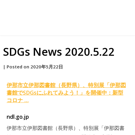
SDGs News 2020.5.22
by
|
Posted on
2020年5月22日
原
伊那市立伊那図書館（長野県）、特別展「伊那図
書館で
SDGs
にふれてみよう！」を開催中：新型
コロナ …
ndl.go.jp
伊那市立伊那図書館（長野県）、特別展「伊那図書