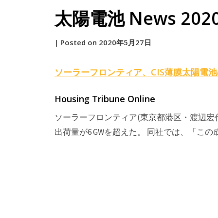
太陽電池 News 2020. 
by
|
Posted on
2020年5月27日
原
ソーラーフロンティア、CIS薄膜
太陽電池
Housing Tribune Online
ソーラーフロンティア(東京都港区・渡辺宏代
出荷量が6 GWを超えた。 同社では、「この