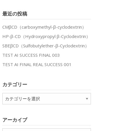
最近の投稿
CMβCD（carboxymethyl-β-cyclodextrin）
HP-β-CD（Hydroxypropyl β-Cyclodextrin）
SBEβCD（Sulfobutylether-β-Cyclodextrin）
TEST AI SUCCESS FINAL 003
TEST AI FINAL REAL SUCCESS 001
カテゴリー
カ
テ
ゴ
リ
アーカイブ
ー