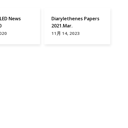
太
陽
LED News
Diarylethenes Papers
電
0
2021.Mar.
池
020
11月 14, 2023
薄
膜
太
陽
電
池