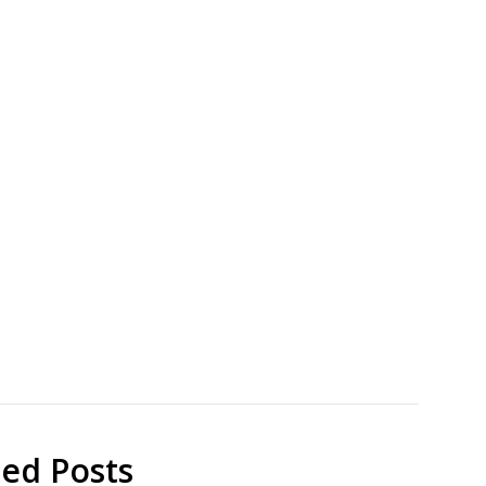
太陽
CIS
電池
太
DSSC
陽
電
研
池
究
ソ
ー
ラ
ー
フ
ロ
ン
テ
ィ
ted Posts
ア