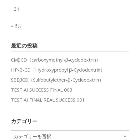
31
« 6月
最近の投稿
CMβCD（carboxymethyl-β-cyclodextrin）
HP-β-CD（Hydroxypropyl β-Cyclodextrin）
SBEβCD（Sulfobutylether-β-Cyclodextrin）
TEST AI SUCCESS FINAL 003
TEST AI FINAL REAL SUCCESS 001
カテゴリー
カ