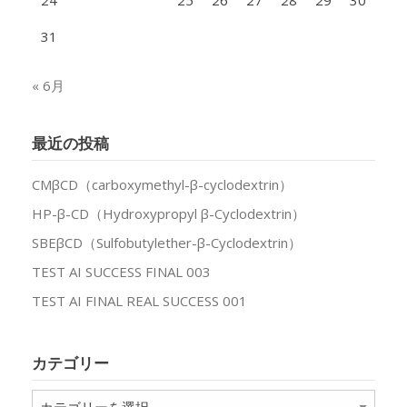
31
« 6月
最近の投稿
CMβCD（carboxymethyl-β-cyclodextrin）
HP-β-CD（Hydroxypropyl β-Cyclodextrin）
SBEβCD（Sulfobutylether-β-Cyclodextrin）
TEST AI SUCCESS FINAL 003
TEST AI FINAL REAL SUCCESS 001
カテゴリー
カ