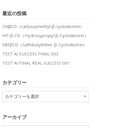
最近の投稿
CMβCD（carboxymethyl-β-cyclodextrin）
HP-β-CD（Hydroxypropyl β-Cyclodextrin）
SBEβCD（Sulfobutylether-β-Cyclodextrin）
TEST AI SUCCESS FINAL 003
TEST AI FINAL REAL SUCCESS 001
カテゴリー
カ
テ
ゴ
リ
アーカイブ
ー