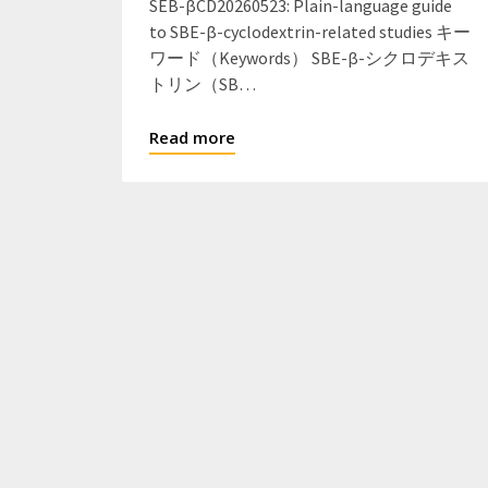
SEB-βCD20260523: Plain-language guide
to SBE-β-cyclodextrin-related studies キー
ワード（Keywords） SBE-β-シクロデキス
トリン（SB…
Read more