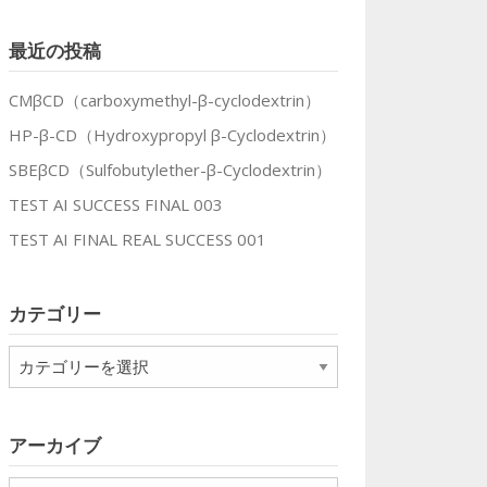
最近の投稿
CMβCD（carboxymethyl-β-cyclodextrin）
HP-β-CD（Hydroxypropyl β-Cyclodextrin）
SBEβCD（Sulfobutylether-β-Cyclodextrin）
TEST AI SUCCESS FINAL 003
TEST AI FINAL REAL SUCCESS 001
カテゴリー
カ
テ
ゴ
リ
アーカイブ
ー