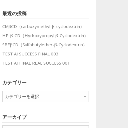
最近の投稿
CMβCD（carboxymethyl-β-cyclodextrin）
HP-β-CD（Hydroxypropyl β-Cyclodextrin）
SBEβCD（Sulfobutylether-β-Cyclodextrin）
TEST AI SUCCESS FINAL 003
TEST AI FINAL REAL SUCCESS 001
カテゴリー
カ
テ
ゴ
リ
アーカイブ
ー