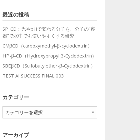
最近の投稿
SP_CD：光やpHで変わる分子を、分子の“容
器”で水中でも使いやすくする研究
CMβCD（carboxymethyl-β-cyclodextrin）
HP-β-CD（Hydroxypropyl β-Cyclodextrin）
SBEβCD（Sulfobutylether-β-Cyclodextrin）
TEST AI SUCCESS FINAL 003
カテゴリー
カ
テ
ゴ
リ
アーカイブ
ー