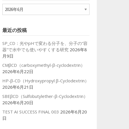
ア
ー
カ
イ
最近の投稿
ブ
SP_CD：光やpHで変わる分子を、分子の“容
器”で水中でも使いやすくする研究
2026年8
月9日
CMβCD（carboxymethyl-β-cyclodextrin）
2026年6月22日
HP-β-CD（Hydroxypropyl β-Cyclodextrin）
2026年6月21日
SBEβCD（Sulfobutylether-β-Cyclodextrin）
2026年6月20日
TEST AI SUCCESS FINAL 003
2026年6月20
日