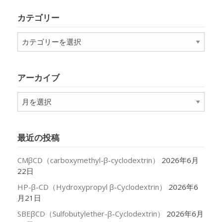
カテゴリー
カ
テ
ゴ
リ
アーカイブ
ー
ア
ー
カ
イ
最近の投稿
ブ
CMβCD（carboxymethyl-β-cyclodextrin）
2026年6月
22日
HP-β-CD（Hydroxypropyl β-Cyclodextrin）
2026年6
月21日
SBEβCD（Sulfobutylether-β-Cyclodextrin）
2026年6月