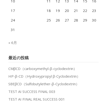
10
11
12
13
14
15
16
17
18
19
20
21
22
23
24
25
26
27
28
29
30
31
« 6月
最近の投稿
CMβCD（carboxymethyl-β-cyclodextrin）
HP-β-CD（Hydroxypropyl β-Cyclodextrin）
SBEβCD（Sulfobutylether-β-Cyclodextrin）
TEST AI SUCCESS FINAL 003
TEST AI FINAL REAL SUCCESS 001