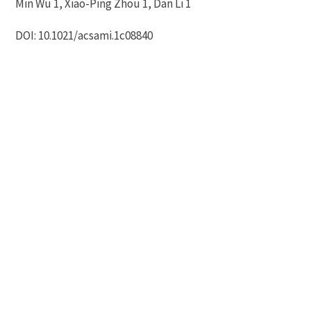
Min Wu 1, Xiao-Ping Zhou 1, Dan Li 1
DOI: 10.1021/acsami.1c08840