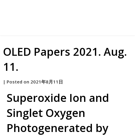
OLED Papers 2021. Aug.
11.
by
|
Posted on
2021年8月11日
原
Superoxide Ion and
Singlet Oxygen
Photogenerated by