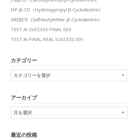
HP-β-CD（Hydroxypropyl β-Cyclodextrin）
SBEβCD（Sulfobutylether-β-Cyclodextrin）
TEST AI SUCCESS FINAL 003
TEST AI FINAL REAL SUCCESS 001
カテゴリー
カ
テ
ゴ
リ
アーカイブ
ー
ア
ー
カ
イ
最近の投稿
ブ