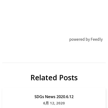
powered by Feedly
有機
ACS Appl
EL
Mater
OLED
Interfaces
Related Posts
研
OLED
究
Papers
SDGs News 2020.6.12
6月 12, 2020