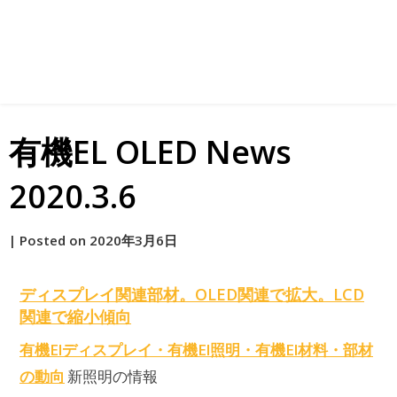
有機EL OLED News
2020.3.6
by
|
Posted on
2020年3月6日
原
ディスプレイ関連部材。OLED関連で拡大。LCD
関連で縮小傾向
有機Elディスプレイ・有機El照明・有機El材料・部材
の動向
新照明の情報