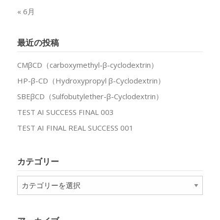
« 6月
最近の投稿
CMβCD（carboxymethyl-β-cyclodextrin）
HP-β-CD（Hydroxypropyl β-Cyclodextrin）
SBEβCD（Sulfobutylether-β-Cyclodextrin）
TEST AI SUCCESS FINAL 003
TEST AI FINAL REAL SUCCESS 001
カテゴリー
カ
テ
ゴ
リ