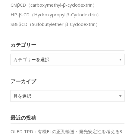
CMβCD（carboxymethyl-β-cyclodextrin）
HP-β-CD（Hydroxypropyl β-Cyclodextrin）
SBEβCD（Sulfobutylether-β-Cyclodextrin）
カテゴリー
カ
テ
ゴ
リ
アーカイブ
ー
ア
ー
カ
イ
最近の投稿
ブ
OLED TPD：有機ELの正孔輸送・発光安定性を考える3