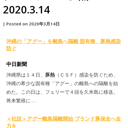
2020.3.14
by
|
Posted on
2020年3月14日
原
沖縄の「アグー」を離島へ隔離 固有種、
豚熱
感染
防ぐ
中日新聞
豚熱
沖縄県は１４日、
（ＣＳＦ）感染を防ぐため、
沖縄の希少な固有種「アグー」の離島への隔離を始
めた。この日は、フェリーで４頭を久米島に移送。
将来繁殖に …
＜社説＞アグー離島隔離開始 ブランド豚保全へ全
力を