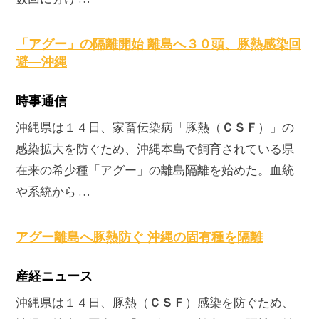
「アグー」の隔離開始 離島へ３０頭、豚熱感染回
避―沖縄
時事通信
ＣＳＦ
沖縄県は１４日、家畜伝染病「豚熱（
）」の
感染拡大を防ぐため、沖縄本島で飼育されている県
在来の希少種「アグー」の離島隔離を始めた。血統
や系統から …
アグー離島へ豚熱防ぐ 沖縄の固有種を隔離
産経ニュース
ＣＳＦ
沖縄県は１４日、豚熱（
）感染を防ぐため、