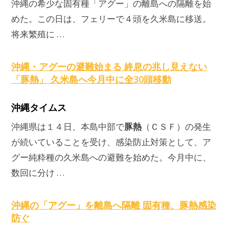
沖縄の希少な固有種「アグー」の離島への隔離を始
めた。この日は、フェリーで４頭を久米島に移送。
将来繁殖に …
沖縄・アグーの避難始まる 終息の兆し見えない
「
豚熱
」 久米島へ今月中に全30頭移動
沖縄タイムス
豚熱
沖縄県は１４日、本島中部で
（ＣＳＦ）の発生
が続いていることを受け、感染防止対策として、ア
グー純粋種の久米島への避難を始めた。今月中に、
数回に分け …
沖縄の「アグー」を離島へ隔離 固有種、
豚熱
感染
防ぐ