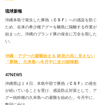
琉球新報
ＣＳＦ
沖縄本島で発生した豚熱（
）への感染を防ぐ
ため、在来の希少種アグーを離島に隔離する作業が
始まった。沖縄のブランド豚の保全に万全を期した
い。
沖縄・アグーの避難始まる 終息の兆し見えない
「豚熱」 久米島へ今月中に全30頭移動
47NEWS
ＣＳＦ
沖縄県は１４日、本島中部で豚熱（
）の発生
が続いていることを受け、感染防止対策として、ア
グー純粋種の久米島への避難を始めた。今月中に、
数回に分け …