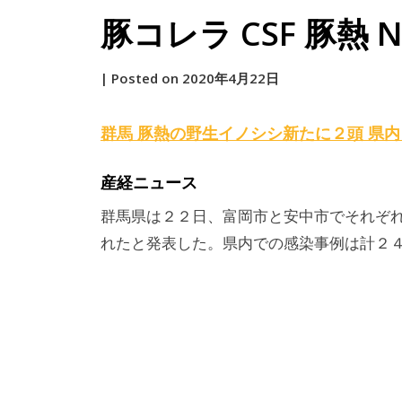
豚コレラ CSF 豚熱 NE
by
|
Posted on
2020年4月22日
原
群馬 豚熱の野生イノシシ新たに２頭 県
産経ニュース
群馬県は２２日、富岡市と安中市でそれぞ
れたと発表した。県内での感染事例は計２４