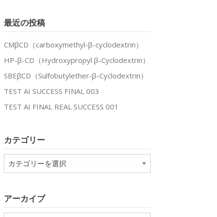
最近の投稿
CMβCD（carboxymethyl-β-cyclodextrin）
HP-β-CD（Hydroxypropyl β-Cyclodextrin）
SBEβCD（Sulfobutylether-β-Cyclodextrin）
TEST AI SUCCESS FINAL 003
TEST AI FINAL REAL SUCCESS 001
カテゴリー
カ
テ
ゴ
リ
アーカイブ
ー