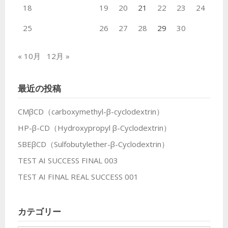
18
19
20
21
22
23
24
25
26
27
28
29
30
« 10月
12月 »
最近の投稿
CMβCD（carboxymethyl-β-cyclodextrin）
HP-β-CD（Hydroxypropyl β-Cyclodextrin）
SBEβCD（Sulfobutylether-β-Cyclodextrin）
TEST AI SUCCESS FINAL 003
TEST AI FINAL REAL SUCCESS 001
カテゴリー