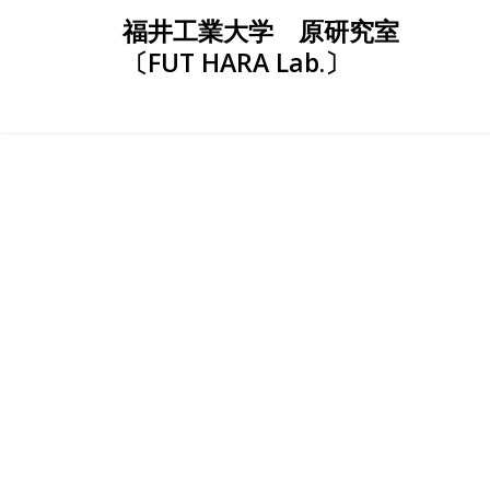
Skip
福井工業大学 原研究室
to
〔FUT HARA Lab.〕
content