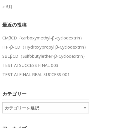
« 6月
最近の投稿
CMβCD（carboxymethyl-β-cyclodextrin）
HP-β-CD（Hydroxypropyl β-Cyclodextrin）
SBEβCD（Sulfobutylether-β-Cyclodextrin）
TEST AI SUCCESS FINAL 003
TEST AI FINAL REAL SUCCESS 001
カテゴリー
カ
テ
ゴ
リ