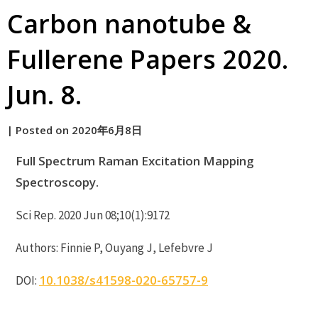
Carbon nanotube &
Fullerene Papers 2020.
Jun. 8.
by
|
Posted on
2020年6月8日
原
Full Spectrum Raman Excitation Mapping
Spectroscopy.
Sci Rep. 2020 Jun 08;10(1):9172
Authors: Finnie P, Ouyang J, Lefebvre J
10.1038/s41598-020-65757-9
DOI: