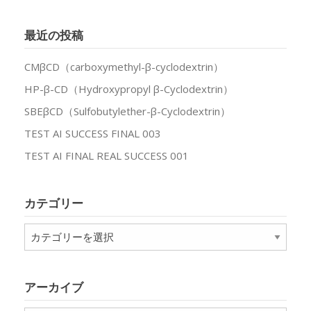
最近の投稿
CMβCD（carboxymethyl-β-cyclodextrin）
HP-β-CD（Hydroxypropyl β-Cyclodextrin）
SBEβCD（Sulfobutylether-β-Cyclodextrin）
TEST AI SUCCESS FINAL 003
TEST AI FINAL REAL SUCCESS 001
カテゴリー
カ
テ
ゴ
リ
アーカイブ
ー