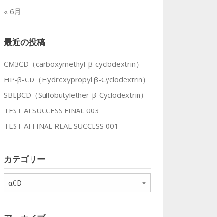
« 6月
最近の投稿
CMβCD（carboxymethyl-β-cyclodextrin）
HP-β-CD（Hydroxypropyl β-Cyclodextrin）
SBEβCD（Sulfobutylether-β-Cyclodextrin）
TEST AI SUCCESS FINAL 003
TEST AI FINAL REAL SUCCESS 001
カテゴリー
カ
テ
ゴ
リ