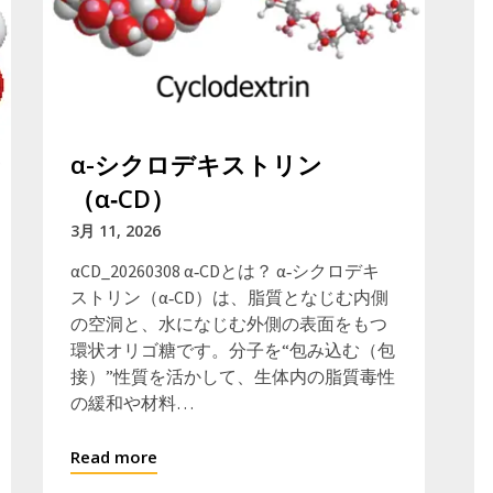
α-シクロデキストリン
（α‑CD）
3月 11, 2026
αCD_20260308 α‑CDとは？ α‑シクロデキ
ストリン（α‑CD）は、脂質となじむ内側
の空洞と、水になじむ外側の表面をもつ
環状オリゴ糖です。分子を“包み込む（包
接）”性質を活かして、生体内の脂質毒性
の緩和や材料…
Read more