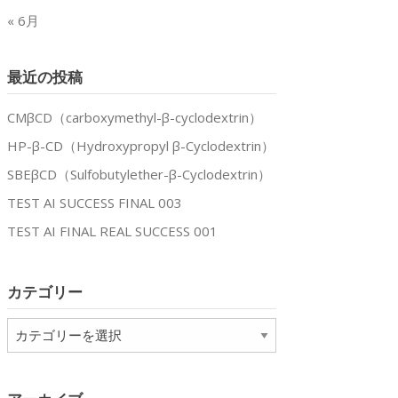
« 6月
最近の投稿
CMβCD（carboxymethyl-β-cyclodextrin）
HP-β-CD（Hydroxypropyl β-Cyclodextrin）
SBEβCD（Sulfobutylether-β-Cyclodextrin）
TEST AI SUCCESS FINAL 003
TEST AI FINAL REAL SUCCESS 001
カテゴリー
カ
テ
ゴ
リ